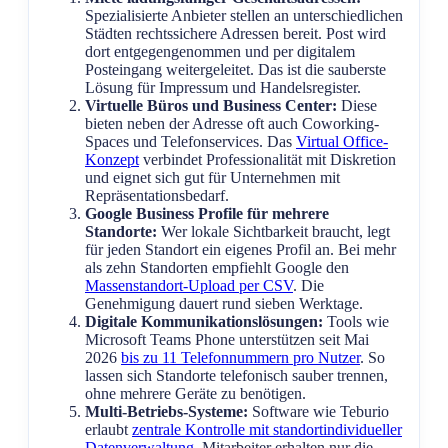
Spezialisierte Anbieter stellen an unterschiedlichen
Städten rechtssichere Adressen bereit. Post wird
dort entgegengenommen und per digitalem
Posteingang weitergeleitet. Das ist die sauberste
Lösung für Impressum und Handelsregister.
Virtuelle Büros und Business Center:
Diese
bieten neben der Adresse oft auch Coworking-
Spaces und Telefonservices. Das
Virtual Office-
Konzept
verbindet Professionalität mit Diskretion
und eignet sich gut für Unternehmen mit
Repräsentationsbedarf.
Google Business Profile für mehrere
Standorte:
Wer lokale Sichtbarkeit braucht, legt
für jeden Standort ein eigenes Profil an. Bei mehr
als zehn Standorten empfiehlt Google den
Massenstandort-Upload per CSV
. Die
Genehmigung dauert rund sieben Werktage.
Digitale Kommunikationslösungen:
Tools wie
Microsoft Teams Phone unterstützen seit Mai
2026
bis zu 11 Telefonnummern pro Nutzer
. So
lassen sich Standorte telefonisch sauber trennen,
ohne mehrere Geräte zu benötigen.
Multi-Betriebs-Systeme:
Software wie Teburio
erlaubt
zentrale Kontrolle mit standortindividueller
Datenverwaltung
. Mitarbeiter erhalten nur die