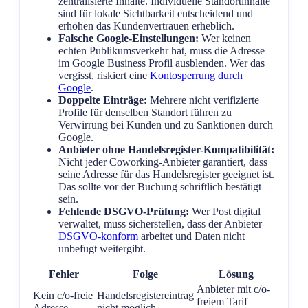
zentralisierte Inhalte. Individuelle Standortinhalte
sind für lokale Sichtbarkeit entscheidend und
erhöhen das Kundenvertrauen erheblich.
Falsche Google-Einstellungen:
Wer keinen
echten Publikumsverkehr hat, muss die Adresse
im Google Business Profil ausblenden. Wer das
vergisst, riskiert eine
Kontosperrung durch
Google
.
Doppelte Einträge:
Mehrere nicht verifizierte
Profile für denselben Standort führen zu
Verwirrung bei Kunden und zu Sanktionen durch
Google.
Anbieter ohne Handelsregister-Kompatibilität:
Nicht jeder Coworking-Anbieter garantiert, dass
seine Adresse für das Handelsregister geeignet ist.
Das sollte vor der Buchung schriftlich bestätigt
sein.
Fehlende DSGVO-Prüfung:
Wer Post digital
verwaltet, muss sicherstellen, dass der Anbieter
DSGVO-konform
arbeitet und Daten nicht
unbefugt weitergibt.
Fehler
Folge
Lösung
Anbieter mit c/o-
Kein c/o-freie
Handelsregistereintrag
freiem Tarif
Adresse
nicht möglich