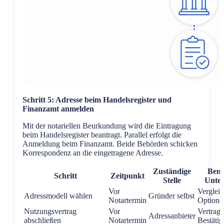
Schritt 5: Adresse beim Handelsregister und
Finanzamt anmelden
Mit der notariellen Beurkundung wird die Eintragung
beim Handelsregister beantragt. Parallel erfolgt die
Anmeldung beim Finanzamt. Beide Behörden schicken
Korrespondenz an die eingetragene Adresse.
Zuständige
Benö
Schritt
Zeitpunkt
Stelle
Unter
Vor
Vergleic
Adressmodell wählen
Gründer selbst
Notartermin
Optione
Nutzungsvertrag
Vor
Vertrag,
Adressanbieter
abschließen
Notartermin
Bestäti