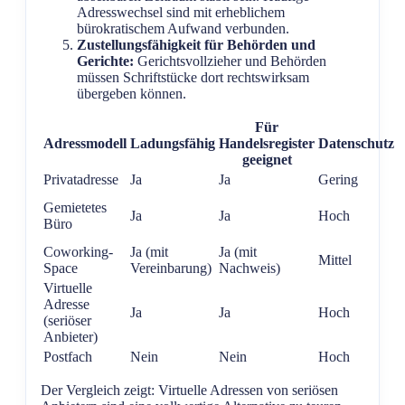
Adresswechsel sind mit erheblichem
bürokratischem Aufwand verbunden.
Zustellungsfähigkeit für Behörden und
Gerichte:
Gerichtsvollzieher und Behörden
müssen Schriftstücke dort rechtswirksam
übergeben können.
Für
Adressmodell
Ladungsfähig
Handelsregister
Datenschutz
K
geeignet
Privatadresse
Ja
Ja
Gering
K
M
Gemietetes
Ja
Ja
Hoch
b
Büro
h
Coworking-
Ja (mit
Ja (mit
Mittel
M
Space
Vereinbarung)
Nachweis)
Virtuelle
Adresse
Ja
Ja
Hoch
G
(seriöser
Anbieter)
Postfach
Nein
Nein
Hoch
G
Der Vergleich zeigt: Virtuelle Adressen von seriösen