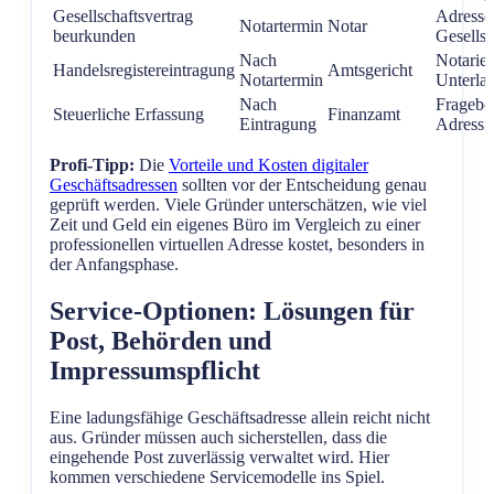
Gesellschaftsvertrag
Adresse
Notartermin
Notar
beurkunden
Gesellsc
Nach
Notariel
Handelsregistereintragung
Amtsgericht
Notartermin
Unterla
Nach
Fragebo
Steuerliche Erfassung
Finanzamt
Eintragung
Adressn
Profi-Tipp:
Die
Vorteile und Kosten digitaler
Geschäftsadressen
sollten vor der Entscheidung genau
geprüft werden. Viele Gründer unterschätzen, wie viel
Zeit und Geld ein eigenes Büro im Vergleich zu einer
professionellen virtuellen Adresse kostet, besonders in
der Anfangsphase.
Service-Optionen: Lösungen für
Post, Behörden und
Impressumspflicht
Eine ladungsfähige Geschäftsadresse allein reicht nicht
aus. Gründer müssen auch sicherstellen, dass die
eingehende Post zuverlässig verwaltet wird. Hier
kommen verschiedene Servicemodelle ins Spiel.