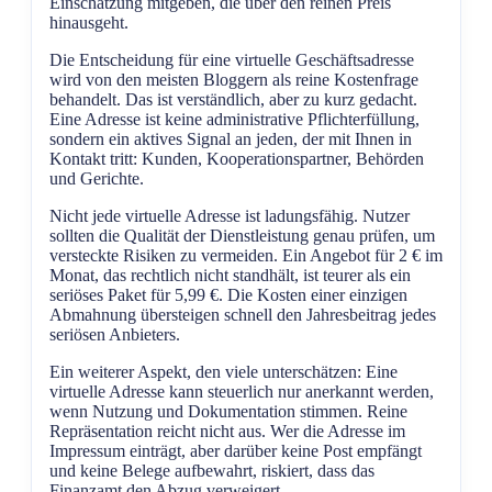
Einschätzung mitgeben, die über den reinen Preis
hinausgeht.
Die Entscheidung für eine virtuelle Geschäftsadresse
wird von den meisten Bloggern als reine Kostenfrage
behandelt. Das ist verständlich, aber zu kurz gedacht.
Eine Adresse ist keine administrative Pflichterfüllung,
sondern ein aktives Signal an jeden, der mit Ihnen in
Kontakt tritt: Kunden, Kooperationspartner, Behörden
und Gerichte.
Nicht jede virtuelle Adresse ist ladungsfähig. Nutzer
sollten die Qualität der Dienstleistung genau prüfen, um
versteckte Risiken zu vermeiden. Ein Angebot für 2 € im
Monat, das rechtlich nicht standhält, ist teurer als ein
seriöses Paket für 5,99 €. Die Kosten einer einzigen
Abmahnung übersteigen schnell den Jahresbeitrag jedes
seriösen Anbieters.
Ein weiterer Aspekt, den viele unterschätzen: Eine
virtuelle Adresse kann steuerlich nur anerkannt werden,
wenn Nutzung und Dokumentation stimmen. Reine
Repräsentation reicht nicht aus. Wer die Adresse im
Impressum einträgt, aber darüber keine Post empfängt
und keine Belege aufbewahrt, riskiert, dass das
Finanzamt den Abzug verweigert.